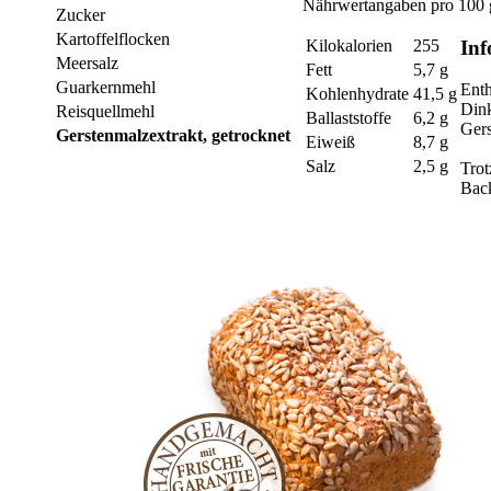
Nährwertangaben pro 100 
Zucker
Kartoffelflocken
Inf
Kilokalorien
255
Meersalz
Fett
5,7 g
Guarkernmehl
Enth
Kohlenhydrate
41,5 g
Din
Reisquellmehl
Ballaststoffe
6,2 g
Gers
Gerstenmalzextrakt, getrocknet
Eiweiß
8,7 g
Salz
2,5 g
Trot
Bac