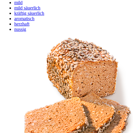
mild
mild säuerlich
kräftig säuerlich
aromatisch
herzhaft
nussig