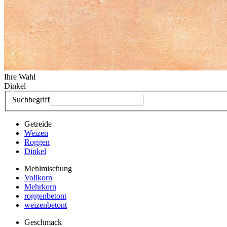
Ihre Wahl
Dinkel
Suchbegriff
Getreide
Weizen
Roggen
Dinkel
Mehlmischung
Vollkorn
Mehrkorn
roggenbetont
weizenbetont
Geschmack