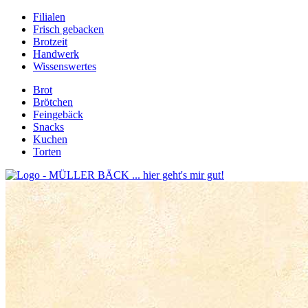
Filialen
Frisch gebacken
Brotzeit
Handwerk
Wissenswertes
Brot
Brötchen
Feingebäck
Snacks
Kuchen
Torten