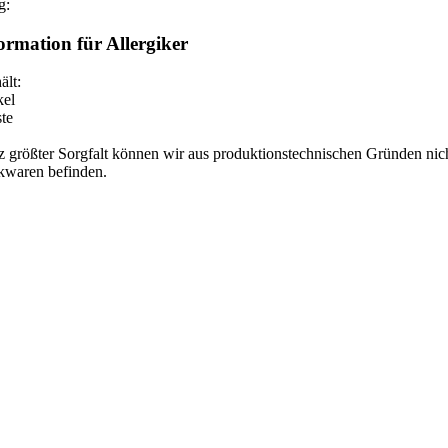
g:
ormation für Allergiker
ält:
kel
te
z größter Sorgfalt können wir aus produktionstechnischen Gründen nicht
kwaren befinden.